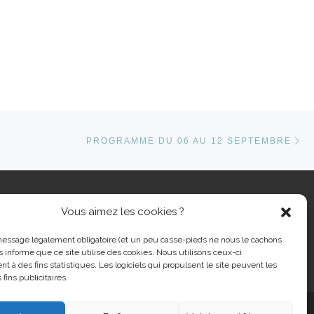
Ar
ARTICLES
PROGRAMME DU 06 AU 12 SEPTEMBRE
Vous aimez les cookies ?
cher …
message légalement obligatoire (et un peu casse-pieds ne nous le cachons
s informe que ce site utilise des cookies. Nous utilisons ceux-ci
nt à des fins statistiques. Les logiciels qui propulsent le site peuvent les
 fins publicitaires.