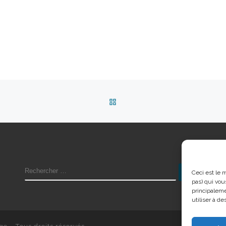
RETOUR À LA LISTE DES 
RECHERCHER
Recher
Ceci est le 
pas) qui vou
principaleme
utiliser à des