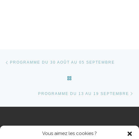
Parcourir les articles
Article précédent
PROGRAMME DU 30 AOÛT AU 05 SEPTEMBRE
RETOUR À LA LISTE DES 
Ar
PROGRAMME DU 13 AU 19 SEPTEMBRE
Vous aimez les cookies ?