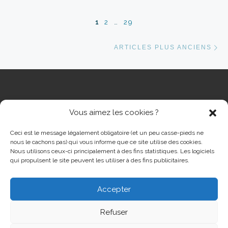
Navigation dans les articles
1
2
…
29
Ar
ARTICLES PLUS ANCIENS
Vous aimez les cookies ?
RECHERCHER
Rech
Ceci est le message légalement obligatoire (et un peu casse-pieds ne
nous le cachons pas) qui vous informe que ce site utilise des cookies.
Nous utilisons ceux-ci principalement à des fins statistiques. Les logiciels
qui propulsent le site peuvent les utiliser à des fins publicitaires.
Accepter
© 2026
Cinéma Grand Ecran Serémange-Erzange
– Tous
droits réservés
Refuser
Propulsé par
WP
– Réalisé avec the
Thème Customizr