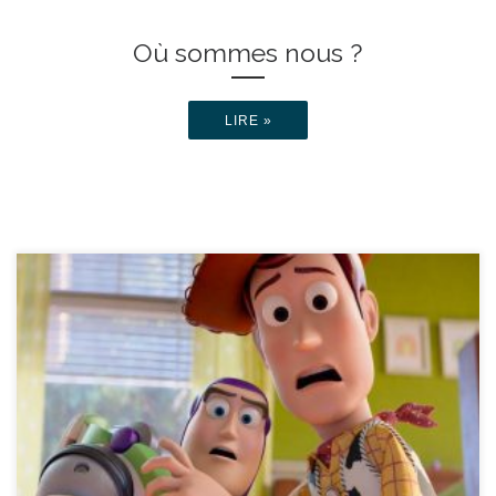
Où sommes nous ?
LIRE »
réalisé par Andrew Stanton, McKenna Harris durée : 1h42’ Buzz,
Woody, Jessie et le reste de la bande verront leur travail remis en
question lorsqu'ils découvriront que ce qui obsède les enfants
d'aujourd'hui s’appelle... l'électronique ! Ven 17/07 - 14:30 Sam
18/07 - 14:30 Dim 19/07 - 14:30 réalisé par […]