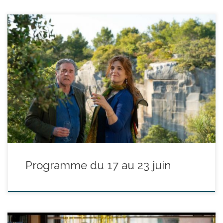
réalisé par Agnès Jaoui - avec Daniel Auteuil, Agnès Jaoui, Eye
Haïdara durée : 2h14’ Dans les coulisses d'une ambitieuse
production de l’opéra "Les Noces de Figaro", les tensions montent
lorsqu’une accusation d’agression sexuelle éclate, mettant en
péril la production et forçant chacun à prendre position. Les
conflits d’opinion et […]
Programme du 17 au 23 juin