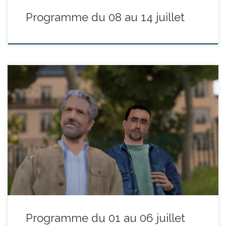
Programme du 08 au 14 juillet
réalisé par Quentin Dupieux - avec Alain Chabat, Jonathan
Cohen, Anaïs Demoustier durée : 1h07’ Jacques se rend chez son
ami Bruno pour lui annoncer une nouvelle importante :
l’humanité toute entière vit dans une simulation… Mer 01/07 -
20:30 Ven 03/07 - 20:30 Sam 04/07 - 20:30 Dim 05/07 […]
Programme du 01 au 06 juillet