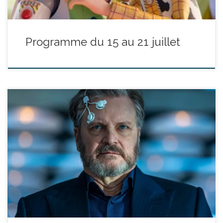
Programme du 15 au 21 juillet
réalisé par Steven Spielberg - avec Emily Blunt, Josh O'Connor,
Colin Firth - durée : 2h25’ Si tu découvrais que nous ne sommes
pas seuls ? Si on te le montrait, te le prouvait, ça te ferait peur ?
Les gens ont droit à la vérité. Elle appartient à sept […]