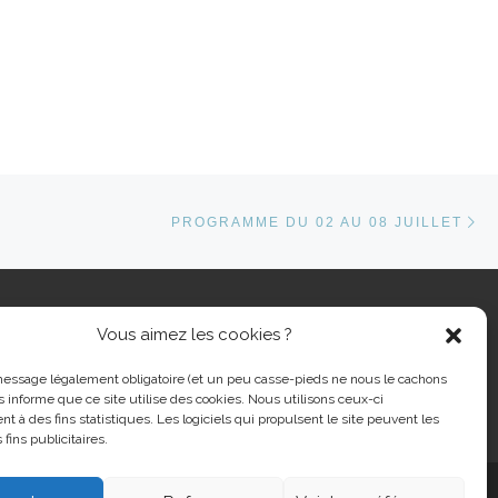
Ar
ARTICLES
PROGRAMME DU 02 AU 08 JUILLET
Vous aimez les cookies ?
cher …
message légalement obligatoire (et un peu casse-pieds ne nous le cachons
s informe que ce site utilise des cookies. Nous utilisons ceux-ci
nt à des fins statistiques. Les logiciels qui propulsent le site peuvent les
 fins publicitaires.