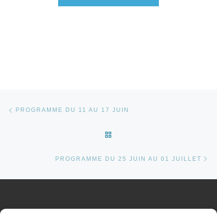
Parcourir les articles
Article précédent
PROGRAMME DU 11 AU 17 JUIN
RETOUR À LA LISTE DES 
Ar
PROGRAMME DU 25 JUIN AU 01 JUILLET