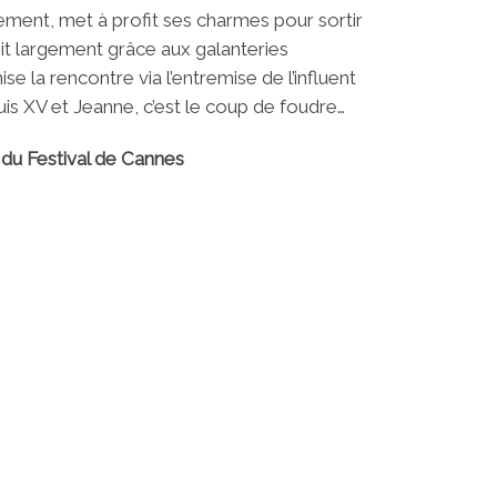
lement, met à profit ses charmes pour sortir
hit largement grâce aux galanteries
se la rencontre via l’entremise de l’influent
uis XV et Jeanne, c’est le coup de foudre…
du Festival de Cannes