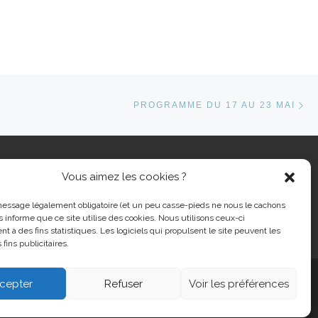
Ar
ARTICLES
PROGRAMME DU 17 AU 23 MAI
Vous aimez les cookies ?
cher …
message légalement obligatoire (et un peu casse-pieds ne nous le cachons
s informe que ce site utilise des cookies. Nous utilisons ceux-ci
nt à des fins statistiques. Les logiciels qui propulsent le site peuvent les
 fins publicitaires.
cepter
Refuser
Voir les préférences