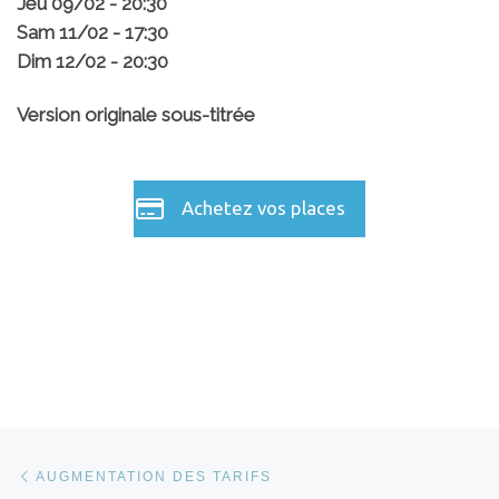
Jeu 09/02 - 20:30
Sam 11/02 - 17:30
Dim 12/02 - 20:30
Version originale sous-titrée
Achetez vos places
Parcourir les articles
Article précédent
AUGMENTATION DES TARIFS