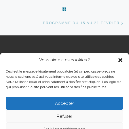
RETOUR À LA LISTE DES 
Ar
PROGRAMME DU 15 AU 21 FÉVRIER
Vous aimez les cookies ?
RECHERCHER
Rech
Ceci est le message légalement obligatoire (et un peu casse-pieds ne
nous le cachons pas) qui vous informe que ce site utilise des cookies.
Nous utilisons ceux-ci principalement à des fins statistiques. Les logiciels
qui propulsent le site peuvent les utiliser à des fins publicitaires.
Accepter
© 2026
Cinéma Grand Ecran Serémange-Erzange
– Tous
droits réservés
Refuser
Propulsé par
WP
– Réalisé avec the
Thème Customizr