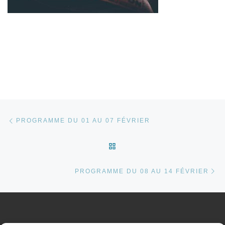
Parcourir les articles
Article précédent
PROGRAMME DU 01 AU 07 FÉVRIER
RETOUR À LA LISTE DES 
Ar
PROGRAMME DU 08 AU 14 FÉVRIER