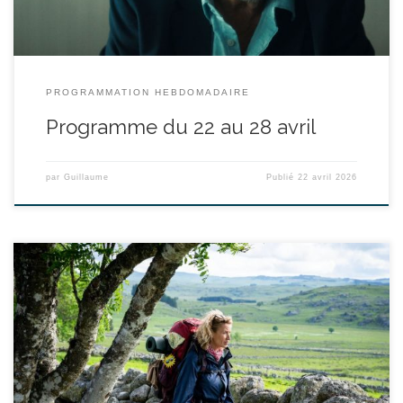
PROGRAMMATION HEBDOMADAIRE
Programme du 22 au 28 avril
par
Guillaume
Publié
22 avril 2026
réalisé par Yann Samuell - avec Alexandra Lamy, Julien Le Berre,
Mélanie Doutey durée : 1h53’ Fred et Adam, un adolescent en
rupture, ne se connaissent pas. Pourtant, grâce à une association,
ils entreprennent ensemble le pèlerinage de Saint-Jacques-de-
Compostelle. Elle cherche à apaiser son passé, il tente de