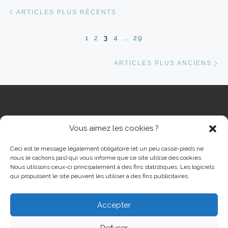
Navigation dans les articles
Articles plus récents
ARTICLES PLUS RÉCENTS
1
2
3
4
…
29
Ar
ARTICLES PLUS ANCIENS
Vous aimez les cookies ?
RECHERCHER
Rech
Ceci est le message légalement obligatoire (et un peu casse-pieds ne
nous le cachons pas) qui vous informe que ce site utilise des cookies.
Nous utilisons ceux-ci principalement à des fins statistiques. Les logiciels
qui propulsent le site peuvent les utiliser à des fins publicitaires.
Accepter
© 2026
Cinéma Grand Ecran Serémange-Erzange
– Tous
droits réservés
Refuser