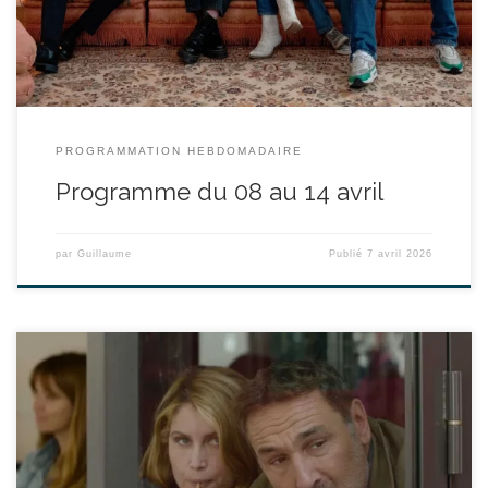
ses 3 enfants à l’étage de l’hôtel […]
PROGRAMMATION HEBDOMADAIRE
Programme du 08 au 14 avril
par
Guillaume
Publié
7 avril 2026
réalisé par Rémi Bezançon - avec Gilles Lellouche, Laetitia Casta,
Guillaume Gallienne durée : 1h44’ Colette, professeure de cinéma
spécialisée dans l’œuvre de Hitchcock, soupçonne son nouveau
voisin d’en face d’avoir tué sa femme. Réalité ou déformation