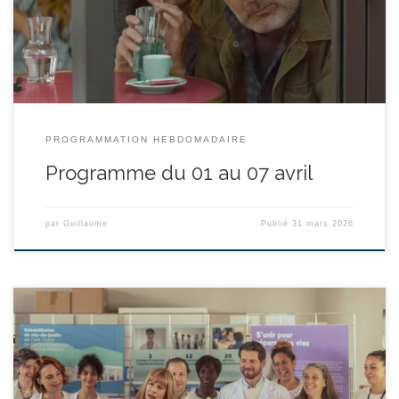
professionnelle ? Son mari, François, écrivain de romans
historico-policiers un peu désuets, est […]
PROGRAMMATION HEBDOMADAIRE
Programme du 01 au 07 avril
par
Guillaume
Publié
31 mars 2026
réalisé par Mélisa Godet - avec Karin Viard, Laetitia Dosch, Eye
Haïdara durée : 1h50’ À la Maison des femmes, entre soin, écoute