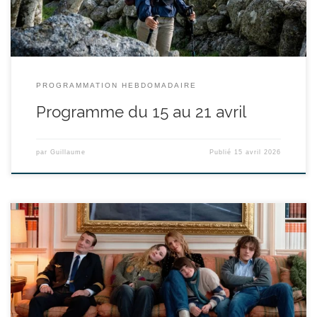
canaliser sa […]
PROGRAMMATION HEBDOMADAIRE
Programme du 15 au 21 avril
par
Guillaume
Publié
15 avril 2026
réalisé par Jean-Baptiste Leonetti - avec Sandrine Kiberlain,
Pierre Lottin, Louise Labeque durée : 1h38’ Rose et Jean n’ont rien
en commun. Rose est une force de la nature qui affronte tous ses
problèmes avec une désarmante joie de vivre. Elle campe avec