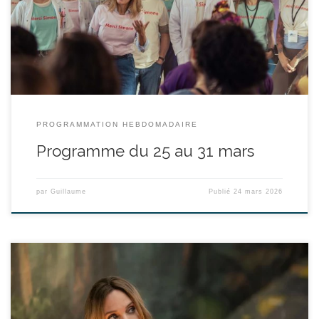
et solidarité, une équipe se bat chaque jour pour accompagner
les femmes victimes de violences dans leur reconstruction. Dans
ce lieu unique, Diane, Manon, Inès, Awa et […]
PROGRAMMATION HEBDOMADAIRE
Programme du 25 au 31 mars
par
Guillaume
Publié
24 mars 2026
réalisé par Alice Winocour - avec Angelina Jolie, Ella Rumpf,