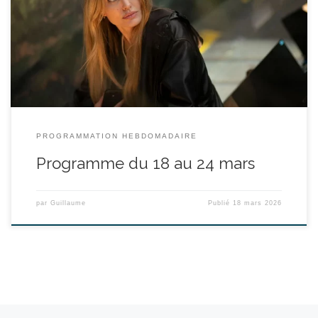
Anyier Anei durée : 1h47’ A Paris, dans le tumulte de la Fashion
Week, Maxine, une réalisatrice américaine apprend une nouvelle
qui va bouleverser sa vie. Elle croise alors le chemin d’Ada, une
jeune mannequin sud-soudanaise ayant quitté son pays, […]
PROGRAMMATION HEBDOMADAIRE
Programme du 18 au 24 mars
par
Guillaume
Publié
18 mars 2026