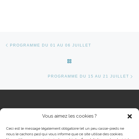
Parcourir les articles
Article précédent
PROGRAMME DU 01 AU 06 JUILLET
RETOUR À LA LISTE DES 
Ar
PROGRAMME DU 15 AU 21 JUILLET
Vous aimez les cookies ?
RECHERCHER
Rech
Ceci est le message légalement obligatoire (et un peu casse-pieds ne
nous le cachons pas) qui vous informe que ce site utilise des cookies.