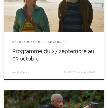
le compagnon de celui-ci viennent de périr dans un accident. Ils
attendaient un enfant via une mère porteuse en Belgique. Que va
devenir leur futur bébé ? Joseph en […]
PROGRAMMATION HEBDOMADAIRE
Programme du 27 septembre au
03 octobre
par
Guillaume
Publié
26 septembre 2023