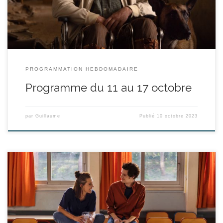
Festival du Film Arabe de […]
PROGRAMMATION HEBDOMADAIRE
Programme du 11 au 17 octobre
par
Guillaume
Publié
10 octobre 2023
réalisé par Thomas Lilti - avec Vincent Lacoste, François Cluzet,
Adèle Exarchopoulos durée : 1h41’ C’est la rentrée. Une nouvelle
année scolaire au collège qui voit se retrouver Pierre, Meriem,
Fouad, Sophie, Sandrine, Alix et Sofiane, un groupe