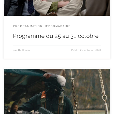
PROGRAMMATION HEBDOMADAIRE
Programme du 25 au 31 octobre
par
Guillaume
Publié
25 octobre 2023
réalisé par Gareth Edwards (V) - avec John David Washington,
Gemma Chan, Ken Watanabe durée : 2h13’ Dans un futur proche,
humains et intelligence artificielle (IA) se livrent une guerre sans
merci. Soldat américain infiltré en Asie, Joshua est séparé de sa
femme Maya au cours d’un assaut. Supposant que […]