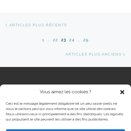
Navigation dans les articles
Articles plus récents
ARTICLES PLUS RÉCENTS
1
…
22
23
24
…
29
Ar
ARTICLES PLUS ANCIENS
Vous aimez les cookies ?
RECHERCHER
Rech
Ceci est le message légalement obligatoire (et un peu casse-pieds ne
nous le cachons pas) qui vous informe que ce site utilise des cookies.
Nous utilisons ceux-ci principalement à des fins statistiques. Les logiciels
qui propulsent le site peuvent les utiliser à des fins publicitaires.