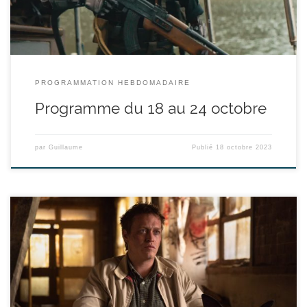
PROGRAMMATION HEBDOMADAIRE
Programme du 18 au 24 octobre
par
Guillaume
Publié
18 octobre 2023
réalisé par Luc Besson - avec Caleb Landry Jones, Jojo T. Gibbs,
Christopher Denham durée : 1h54’ L’incroyable histoire d’un
enfant, meurtri par la vie, qui trouvera son salut grâce à l’amour
que lui portent ses chiens. Ven 13/10 - 20:30 Mar 17/10 - 20:30