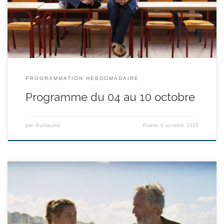
d’enseignants engagés et soudés. Ils sont rejoints par Benjamin,
jeune professeur remplaçant […]
PROGRAMMATION HEBDOMADAIRE
Programme du 04 au 10 octobre
par
Guillaume
Publié
4 octobre 2023
réalisé par Guillaume Nicloux - avec Fabrice Luchini, Mara
Taquin, Maud Wyler durée : 1h32’ Joseph apprend que son fils et