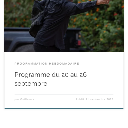
réalisé par Antoine Fuqua - avec Denzel Washington, Dakota
Fanning, David Denman durée : 1h49’ Depuis qu’il a renoncé à sa
vie d’assassin au service du gouvernement, Robert McCall peine
à faire la paix avec ses démons du passé et trouve un étrange
réconfort en défendant les opprimés. Alors qu’il […]
PROGRAMMATION HEBDOMADAIRE
Programme du 20 au 26
septembre
par
Guillaume
Publié
21 septembre 2023