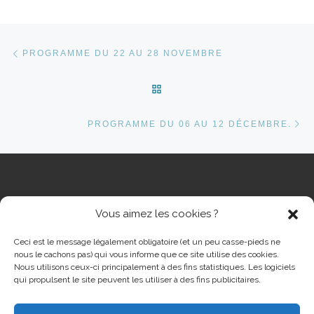
Parcourir les articles
Article précédent
PROGRAMME DU 22 AU 28 NOVEMBRE
RETOUR À LA LISTE DES 
Ar
PROGRAMME DU 06 AU 12 DÉCEMBRE.
Vous aimez les cookies ?
RECHERCHER
Rech
Ceci est le message légalement obligatoire (et un peu casse-pieds ne
nous le cachons pas) qui vous informe que ce site utilise des cookies.
Nous utilisons ceux-ci principalement à des fins statistiques. Les logiciels
qui propulsent le site peuvent les utiliser à des fins publicitaires.