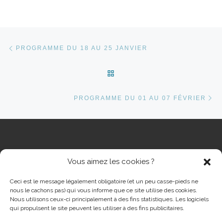
Parcourir les articles
Article précédent
PROGRAMME DU 18 AU 25 JANVIER
RETOUR À LA LISTE DES 
Ar
PROGRAMME DU 01 AU 07 FÉVRIER
Vous aimez les cookies ?
RECHERCHER
Rech
Ceci est le message légalement obligatoire (et un peu casse-pieds ne
nous le cachons pas) qui vous informe que ce site utilise des cookies.
Nous utilisons ceux-ci principalement à des fins statistiques. Les logiciels
qui propulsent le site peuvent les utiliser à des fins publicitaires.