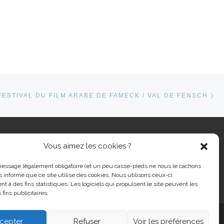
Ar
ARTICLES
FESTIVAL DU FILM ARABE DE FAMECK / VAL DE FENSCH
Vous aimez les cookies ?
cher …
message légalement obligatoire (et un peu casse-pieds ne nous le cachons
s informe que ce site utilise des cookies. Nous utilisons ceux-ci
nt à des fins statistiques. Les logiciels qui propulsent le site peuvent les
 fins publicitaires.
cepter
Refuser
Voir les préférences