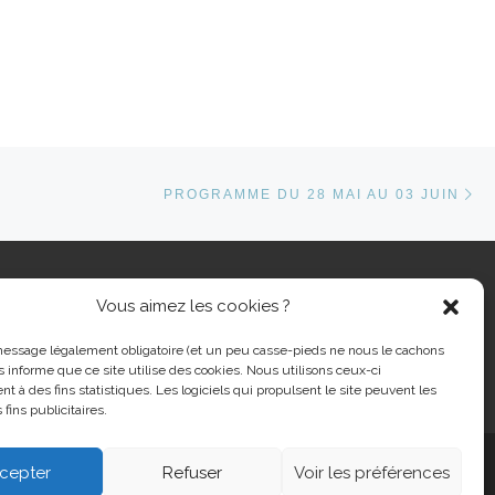
Ar
ARTICLES
PROGRAMME DU 28 MAI AU 03 JUIN
Vous aimez les cookies ?
cher …
message légalement obligatoire (et un peu casse-pieds ne nous le cachons
s informe que ce site utilise des cookies. Nous utilisons ceux-ci
nt à des fins statistiques. Les logiciels qui propulsent le site peuvent les
 fins publicitaires.
cepter
Refuser
Voir les préférences