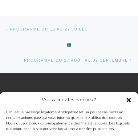
Parcourir les articles
Article précédent
PROGRAMME DU 16 AU 22 JUILLET
RETOUR À LA LISTE DES 
Ar
PROGRAMME DU 27 AOÛT AU 02 SEPTEMBRE
Vous aimez les cookies ?
RECHERCHER
Rech
Ceci est le message légalement obligatoire (et un peu casse-pieds ne
nous le cachons pas) qui vous informe que ce site utilise des cookies.
Nous utilisons ceux-ci principalement à des fins statistiques. Les logiciels
qui propulsent le site peuvent les utiliser à des fins publicitaires.