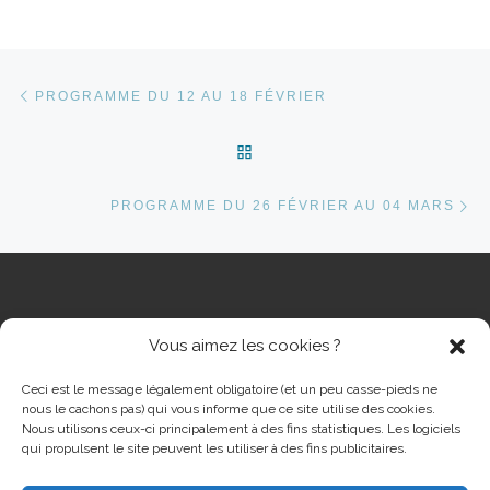
Parcourir les articles
Article précédent
PROGRAMME DU 12 AU 18 FÉVRIER
RETOUR À LA LISTE DES 
Ar
PROGRAMME DU 26 FÉVRIER AU 04 MARS
Vous aimez les cookies ?
RECHERCHER
Rech
Ceci est le message légalement obligatoire (et un peu casse-pieds ne
nous le cachons pas) qui vous informe que ce site utilise des cookies.
Nous utilisons ceux-ci principalement à des fins statistiques. Les logiciels
qui propulsent le site peuvent les utiliser à des fins publicitaires.