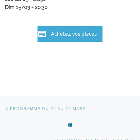
Dim 15/03 - 20:30
Achetez vos places
Parcourir les articles
Article précédent
PROGRAMME DU 04 AU 10 MARS
RETOUR À LA LISTE DES 
Ar