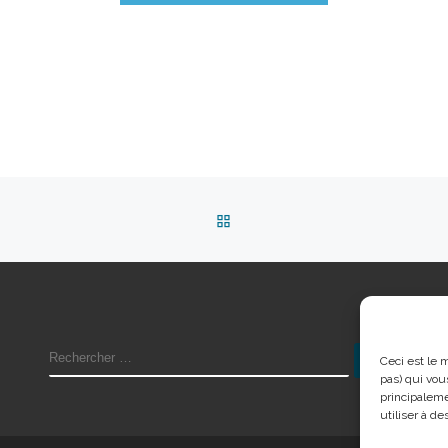
RETOUR À LA LISTE DES 
RECHERCHER
Recher
Ceci est le 
pas) qui vou
principaleme
utiliser à des