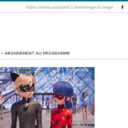
Votre cinéma associatif à Serémange-Erzange
 – ABONNEMENT AU PROGRAMME
réalisé par Andy Muschietti - avec Ezra Miller, Sasha
Calle, Michael Shannon durée : 2h24’ Les réalités
s’affrontent dans THE FLASH lorsque Barry se sert de
ses super-pouvoirs pour remonter le temps et modifier
son passé. Mais ses efforts pour sauver sa famille ne
sont pas sans conséquences sur l’avenir, […]