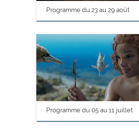
Programme du 23 au 29 août
réalisé par Andy Muschietti - avec Ezra Miller, Sasha
Calle, Michael Shannon durée : 2h24’ Les réalités
s’affrontent dans THE FLASH lorsque Barry se sert de
ses super-pouvoirs pour remonter le temps et modifier
son passé. Mais ses efforts pour sauver sa famille ne
sont pas sans conséquences sur l’avenir, […]
Programme du 05 au 11 juillet