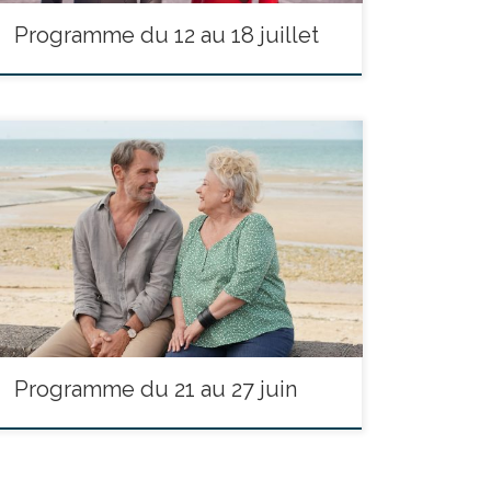
Programme du 12 au 18 juillet
réalisé par Isabelle Mergault - avec Lambert Wilson,
Josiane Balasko, Sylvie Testud durée : 1h30’ Philippe,
futur académicien, est un écrivain célèbre. Avec une
épouse chirurgienne, un cercle d’amis de haut rang,
sa vie serait un bonheur parfait s’il ne souffrait d’un
terrible mal de dos qui empoisonne son existence. […]
Programme du 21 au 27 juin