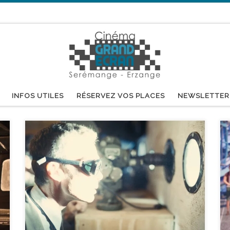
INFOS UTILES
RÉSERVEZ VOS PLACES
NEWSLETTER
réalisé par Kirk DeMicco, Faryn Pearl durée : 1h30’
Ruby Gillman est une étudiante douce et maladroite
qui découvre qu’elle est une descendante directe des
reines guerrières kraken. Les krakens ont juré de
protéger les océans du monde contre les sirènes
vaines et avides de pouvoir. Destinée à hériter du […]