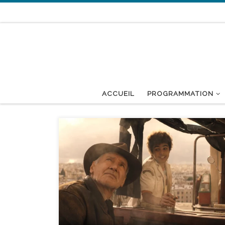
Passer au contenu
ACCUEIL
PROGRAMMATION
réalisé par James Mangold - avec Harrison Ford,
Phoebe Waller-Bridge, Mads Mikkelsen durée : 2h34’
1969. Après avoir passé plus de dix ans à enseigner
au Hunter College de New York, l’estimé docteur
Jones, professeur d’archéologie, est sur le point de
prendre sa retraite et de couler des jours paisibles. […]