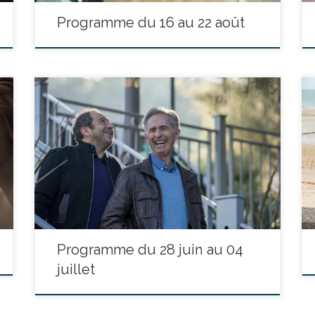
Programme du 16 au 22 août
réalisé par Robin Sykes - avec Thierry Lhermitte,
Patrick Timsit, Zineb Triki - durée : 1h20’ À soixante
ans passés, deux amis en proie à des difficultés
financières vont tirer profit de leur image dans le
milieu de la mode et de la publicité. L’un est encore
beau, l’autre ne […]
Programme du 28 juin au 04
juillet