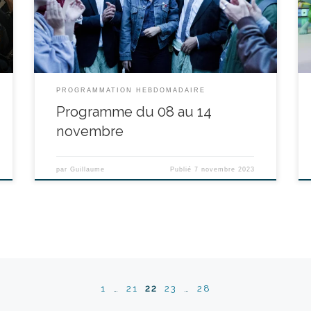
empruntent ensemble qu’ils croisent des jeunes
militants écolos. Plus attirés par la bière et les chips
gratuites […]
PROGRAMMATION HEBDOMADAIRE
Programme du 08 au 14
novembre
par
Guillaume
Publié
7 novembre 2023
1
…
21
22
23
…
28