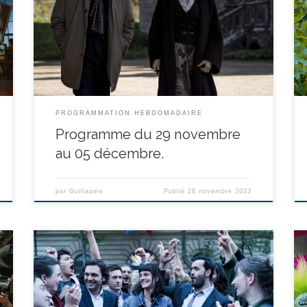
Fanny Ardant, Emilie Dequenne durée : 1h50’ Depuis
qu’il a perdu sa femme, Andrew Blake n’a plus le
coeur à rien. Un ultime élan le pousse à quitter
Londres pour retourner en France, dans la propriété
où il l’avait rencontrée. Ce voyage […]
PROGRAMMATION HEBDOMADAIRE
Programme du 29 novembre
au 05 décembre.
par
Guillaume
Publié
28 novembre 2023
réalisé par Eric Toledano, Olivier Nakache - avec Pio
Marmaï, Jonathan Cohen, Noémie Merlant durée :
1h59’ Albert et Bruno sont surendettés et en bout de
course, c’est dans le chemin associatif qu’ils