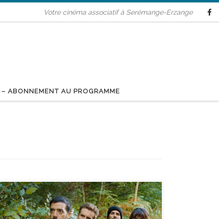
Votre cinéma associatif à Serémange-Erzange
 – ABONNEMENT AU PROGRAMME
réalisé par Tarek Boudali - avec Tarek Boudali,