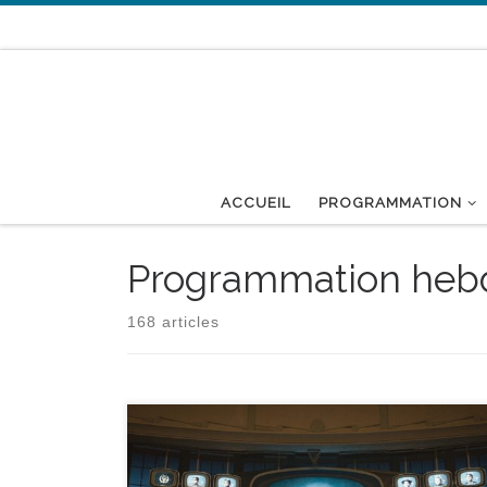
Passer au contenu
ACCUEIL
PROGRAMMATION
Programmation heb
168 articles
réalisé par Francis Lawrence - avec Tom Blyth,