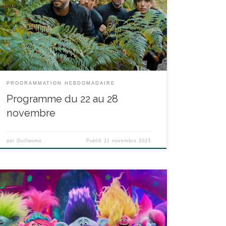
Philippe Lacheau, Julien Arruti durée : 1h27’ Rayane,
policier maladroit, héroïque malgré lui dans 30
JOURS MAX, se trouve cette fois confronté à une
situation des plus rocambolesques. Sa grand-mère a
été kidnappée par un cartel mexicain, et il a 3 jours […]
PROGRAMMATION HEBDOMADAIRE
Programme du 22 au 28
novembre
par
Guillaume
Publié
21 novembre 2023
réalisé par Tim Heitz, Walt Dohrn durée : 1h31’ Après
deux films à se tourner autour pour finalement tomber
dans les bras l’un de l’autre, Poppy et Branch sont