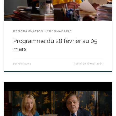
PROGRAMMATION HEBDOMADAIRE
Programme du 28 février au 05
mars
par
Guillaume
Publié
28 février 2024
réalisé par Julien Hervé - avec Christian Clavier, Didier Bourdon,
Sylvie Testud. durée : 1h31' Sur le point de se marier, Alice et
François décident de réunir leurs deux familles. Pour l’occasion,