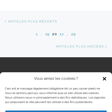
Navigation dans les articles
Articles plus récents
ARTICLES PLUS RÉCENTS
1
…
19
20
21
…
29
Ar
ARTICLES PLUS ANCIENS
Vous aimez les cookies ?
RECHERCHER
Rech
Ceci est le message légalement obligatoire (et un peu casse-pieds ne
nous le cachons pas) qui vous informe que ce site utilise des cookies.
Nous utilisons ceux-ci principalement à des fins statistiques. Les logiciels
qui propulsent le site peuvent les utiliser à des fins publicitaires.