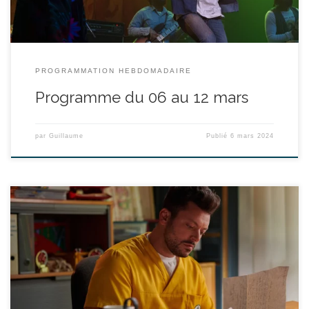
PROGRAMMATION HEBDOMADAIRE
Programme du 06 au 12 mars
par
Guillaume
Publié
6 mars 2024
réalisé par Claude Zidi Jr. - avec Kev Adams, Jean Reno, Daniel
Prévost durée : 1h42’ Quand le foyer Lino Vartan - qui accueille
jeunes orphelins et seniors- doit fermer pour raisons sanitaires,
Milann n’a pas d’autre choix que de répondre à l’invitation d’une
maison de retraite dans le Sud […]