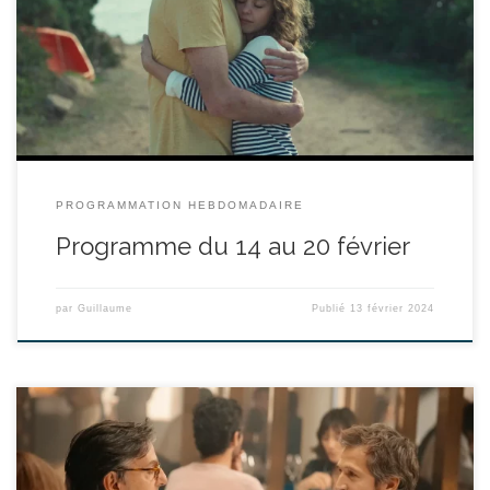
Brel, son destin se mélange à celui de l’artiste. Cette rencontre va
le rapprocher de sa fille et bouleverser sa vie. Mer 14/02 - 20:30
Ven 16/02 - 20:30 Sam 17/02 […]
PROGRAMMATION HEBDOMADAIRE
Programme du 14 au 20 février
par
Guillaume
Publié
13 février 2024
réalisé par Yvan Attal - avec Yvan Attal, Maïwenn, Guillaume