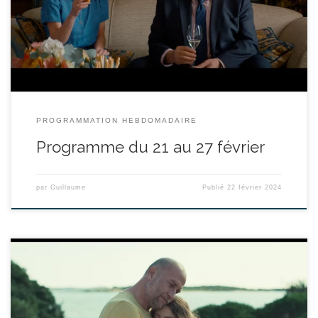
ils réservent à leurs parents un cadeau original : des tests ADN
pour que chacun puisse découvrir les […]
PROGRAMMATION HEBDOMADAIRE
Programme du 21 au 27 février
par
Guillaume
Publié
22 février 2024
réalisé par Pierre Godeau - avec François Damiens, Salomé
Dewaels, Roman Kolinka durée : 1h31’ Quand Alain doit jouer