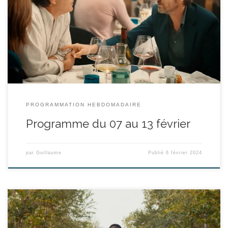
Canet durée : 1h25’ Mathieu doit tout à son ami Vincent : sa
maison, son travail, et même de lui avoir sauvé la vie il y a dix ans.
Ils forment, avec leurs compagnes, un quatuor inséparable, et
vivent une […]
PROGRAMMATION HEBDOMADAIRE
Programme du 07 au 13 février
par
Guillaume
Publié
6 février 2024