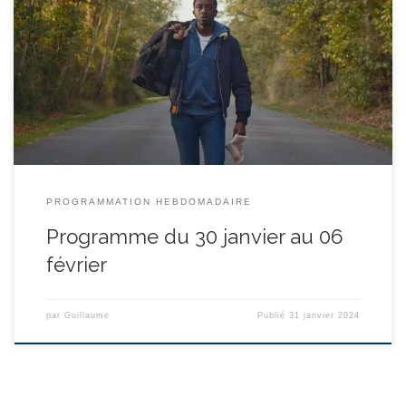
réalisé par Ali Marhyar - avec Ahmed Sylla, Mallory Wanecque,
Julia Piaton - durée : 1h30’ Souleyman, 27 ans, champion de boxe
en pleine préparation des J.O. avec l’Équipe de France, voit son
avenir s’écrouler lorsqu’il se fissure les os de la main, suite à une
bagarre dans un bar. […]
PROGRAMMATION HEBDOMADAIRE
Programme du 30 janvier au 06
février
par
Guillaume
Publié
31 janvier 2024