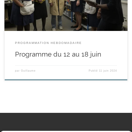
aux fortes personnalités : Safietou, Aissata, Violette et Simone.
Entre rires et coups […]
PROGRAMMATION HEBDOMADAIRE
Programme du 12 au 18 juin
par
Guillaume
Publié
11 juin 2024