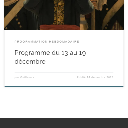
Bonaparte à travers le prisme de ses rapports passionnels et
tourmentés avec […]
PROGRAMMATION HEBDOMADAIRE
Programme du 13 au 19
décembre.
par
Guillaume
Publié
14 décembre 2023